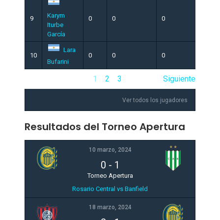
Karym
9
0
0
0
1
Iturbe
García
Lara
10
0
0
0
4
Bufarini
1
2
3
Siguiente
Ver todos los jugadores
Resultados del Torneo Apertura
10 marzo, 2024
0
-
1
Torneo Apertura
Rosario Central vs Banfield
18 marzo, 2024