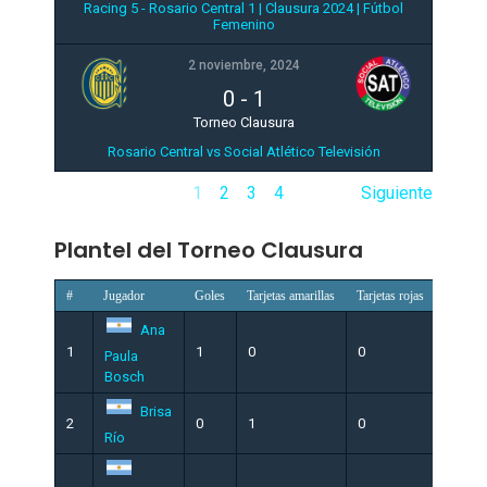
Racing 5 - Rosario Central 1 | Clausura 2024 | Fútbol
Femenino
2 noviembre, 2024
0
-
1
Torneo Clausura
Rosario Central vs Social Atlético Televisión
1
2
3
4
Siguiente
Plantel del Torneo Clausura
#
Jugador
Goles
Tarjetas amarillas
Tarjetas rojas
Partido
Ana
1
1
0
0
3
Paula
Bosch
Brisa
2
0
1
0
6
Río