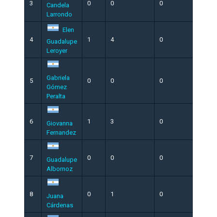
3
0
0
0
5
Candela
Larrondo
Elen
4
1
4
0
16
Guadalupe
Leroyer
Gabriela
5
0
0
0
6
Gómez
Peralta
6
1
3
0
16
Giovanna
Fernandez
7
0
0
0
5
Guadalupe
Albornoz
8
0
1
0
3
Juana
Cárdenas