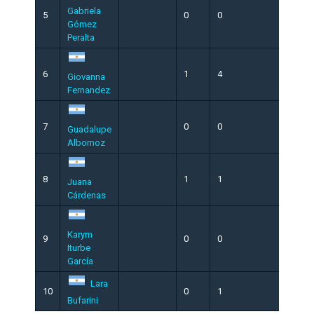
Gabriela
5
0
0
0
Gómez
Peralta
6
1
4
1
Giovanna
Fernandez
7
0
0
0
Guadalupe
Albornoz
8
1
1
0
Juana
Cárdenas
Karym
9
0
0
0
Iturbe
García
Lara
10
0
1
0
Bufarini