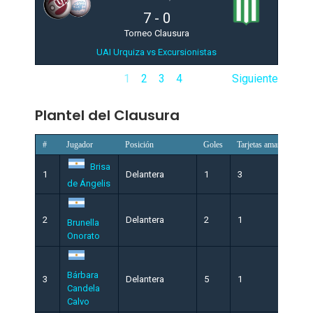
7
-
0
Torneo Clausura
UAI Urquiza vs Excursionistas
1
2
3
4
Siguiente
Plantel del Clausura
#
Jugador
Posición
Goles
Tarjetas amarillas
T
Brisa
1
Delantera
1
3
0
de Ángelis
2
Delantera
2
1
0
Brunella
Onorato
Bárbara
3
Delantera
5
1
0
Candela
Calvo