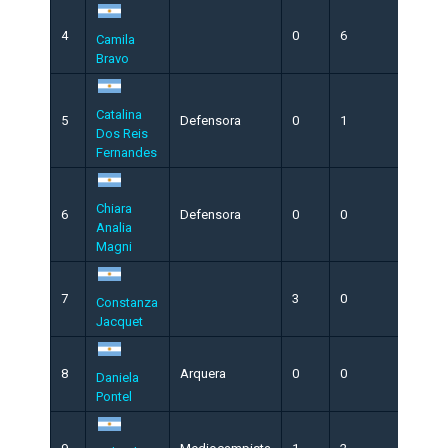
4
0
6
2
Camila
Bravo
Catalina
5
Defensora
0
1
0
Dos Reis
Fernandes
Chiara
6
Defensora
0
0
0
Analia
Magni
7
3
0
0
Constanza
Jacquet
8
Arquera
0
0
0
Daniela
Pontel