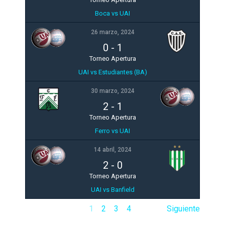
Boca vs UAI
26 marzo, 2024
0
-
1
Torneo Apertura
UAI vs Estudiantes (BA)
30 marzo, 2024
2
-
1
Torneo Apertura
Ferro vs UAI
14 abril, 2024
2
-
0
Torneo Apertura
UAI vs Banfield
1
2
3
4
Siguiente