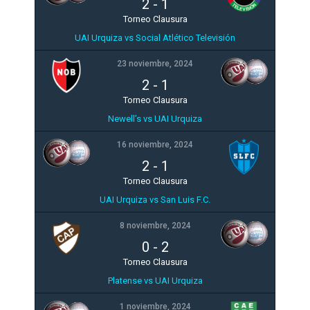
2
-
1
Torneo Clausura
UAI Urquiza vs Social Atlético Televisión
23 noviembre, 2024
2
-
1
Torneo Clausura
Newell’s vs UAI Urquiza
16 noviembre, 2024
2
-
1
Torneo Clausura
UAI Urquiza vs San Luis F.C.
8 noviembre, 2024
0
-
2
Torneo Clausura
Platense vs UAI Urquiza
1 noviembre, 2024