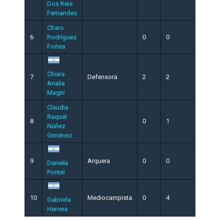
Dos Reis
Fernandes
Charo
6
Rodríguez
0
0
0
Fortea
Chiara
7
Defensora
2
2
0
Analia
Magni
Claudia
Raquel
8
0
1
0
Núñez
Giménez
9
Arquera
0
0
0
Daniela
Pontel
10
Mediocampista
0
4
0
Gabriela
Herrera