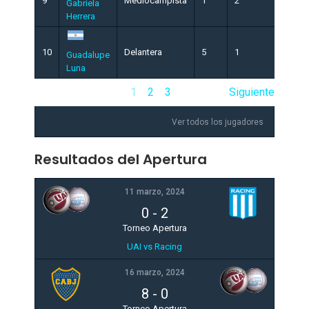
9
Mediocampista
1
2
0
Gabriela
Herrera
10
Delantera
5
1
0
Guadalupe
Luna
1
2
3
Siguiente
Ver todos los jugadores
Resultados del Apertura
11 marzo, 2024
0
-
2
Torneo Apertura
UAI vs Racing
16 marzo, 2024
8
-
0
Torneo Apertura