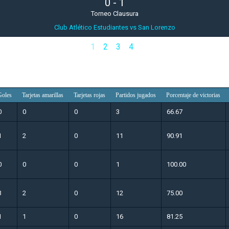
0
-
1
Torneo Clausura
Club Atlético Estudiantes vs San Lorenzo
1
2
3
4
Goles
Tarjetas amarillas
Tarjetas rojas
Partidos jugados
Porcentaje de victorias
0
0
0
3
66.67
1
2
0
11
90.91
0
0
0
1
100.00
3
2
0
12
75.00
1
1
0
16
81.25