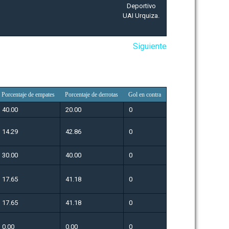
Siguiente
Porcentaje de empates
Porcentaje de derrotas
Gol en contra
40.00
20.00
0
14.29
42.86
0
30.00
40.00
0
17.65
41.18
0
17.65
41.18
0
0.00
0.00
0