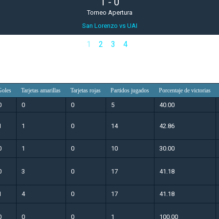
1
-
0
Torneo Apertura
San Lorenzo vs UAI
1
2
3
4
Goles
Tarjetas amarillas
Tarjetas rojas
Partidos jugados
Porcentaje de victorias
0
0
0
5
40.00
1
1
0
14
42.86
0
1
0
10
30.00
0
3
0
17
41.18
1
4
0
17
41.18
0
0
0
1
100.00