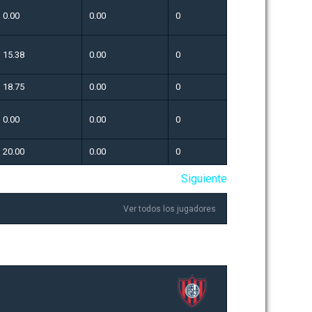
0.00
0.00
0
15.38
0.00
0
18.75
0.00
0
0.00
0.00
0
20.00
0.00
0
Siguiente
Ver todos los jugadores