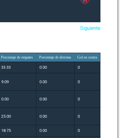
Siguiente
Porcentaje de empates
Porcentaje de derrotas
Gol en contra
33.33
0.00
0
9.09
0.00
0
0.00
0.00
0
25.00
0.00
0
18.75
0.00
0