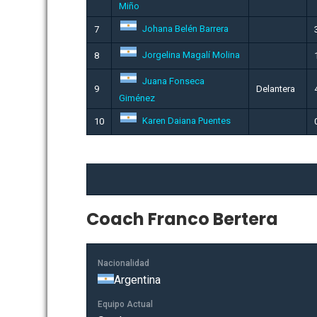
Miño
Johana Belén Barrera
7
Jorgelina Magalí Molina
8
Juana Fonseca
9
Delantera
Giménez
Karen Daiana Puentes
10
Coach
Franco Bertera
Nacionalidad
Argentina
Equipo Actual