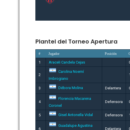
Plantel del Torneo Apertura
#
Jugador
Posición
1
Araceli Candela Cejas
Carolina Noemí
2
Imbrogiano
Débora Molina
3
Delantera
Florencia Macarena
4
Defensora
Coronel
Gisel Antonella Vidal
5
Defensora
Guadalupe Agustina
6
Delantera