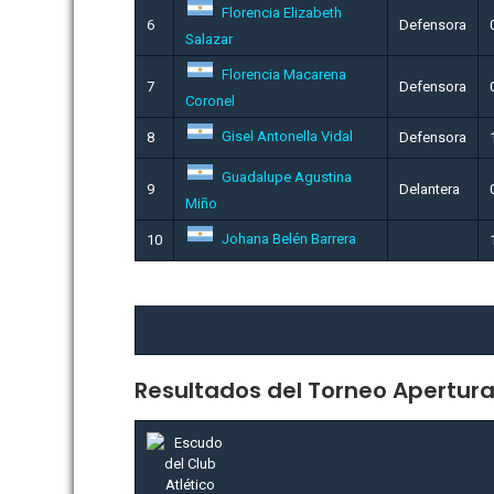
Florencia Elizabeth
6
Defensora
Salazar
Florencia Macarena
7
Defensora
Coronel
Gisel Antonella Vidal
8
Defensora
Guadalupe Agustina
9
Delantera
Miño
Johana Belén Barrera
10
Resultados del Torneo Apertur