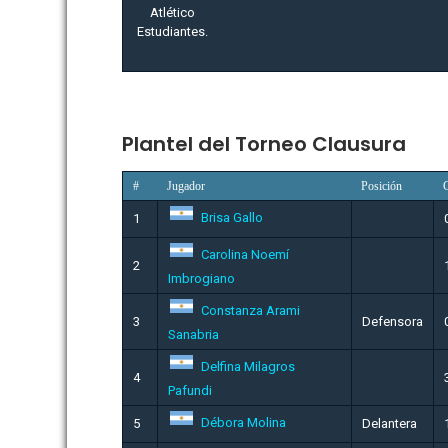
Plantel del Torneo Clausura
#
Jugador
Posición
Brisa Gallo
1
Carolina Noemí
2
Imbrogiano
Constanza Arami
3
Defensora
Sanabria
Delfina Milagros
4
Pafundi
Débora Molina
5
Delantera