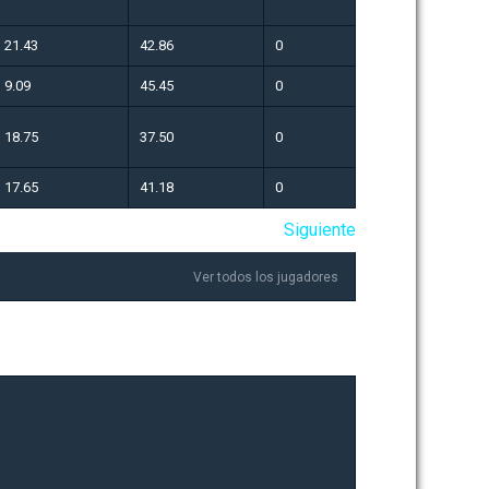
21.43
42.86
0
9.09
45.45
0
18.75
37.50
0
17.65
41.18
0
Siguiente
Ver todos los jugadores