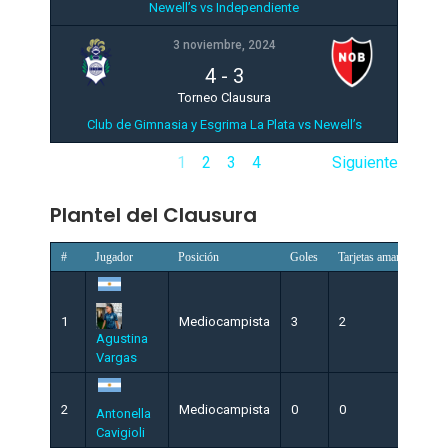
Newell’s vs Independiente
3 noviembre, 2024
4
-
3
Torneo Clausura
Club de Gimnasia y Esgrima La Plata vs Newell’s
1
2
3
4
Siguiente
Plantel del Clausura
#
Jugador
Posición
Goles
Tarjetas amarillas
Ta
1
Mediocampista
3
2
0
Agustina
Vargas
2
Mediocampista
0
0
0
Antonella
Cavigioli