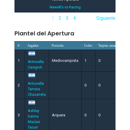
Newell’s vs Racing
1
2
3
4
Siguiente
Plantel del Apertura
#
Jugador
Posición
Goles
Tarjetas amarillas
Ta
1
Mediocampista
1
0
0
Antonella
Cavigioli
Antonella
2
0
0
0
Tamara
Chazarreta
Ashley
3
Arquera
0
0
0
Ivanna
Macías
Tacuri